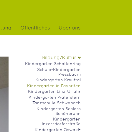
atung
Öffentliches
Über uns
Navigation
Bildung/Kultur
Kindergarten Schottenring
Schule-Kindergarten
Pressbaum
Kindergarten Kreuttal
Kindergarten in Favoriten
Kindergarten Linz-Urfahr
Kindergarten Praterstern
Tanzschule Schwebach
Kindergarten Schloss
Schönbrunn
Kindergarten
Inzersdorferstraße
Kindergarten Oswald-