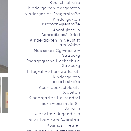
Redlich-Straße
Kindergarten Margareten
Kindergarten Pragerstraße
Kindergarten
Kratochwjlestraße
Anastylose in
Aphrodisias/Türkei
Kindergarten in Neustift
am Walde
Musisches Gymnasium
Salzburg
Pädagogische Hochschule
Salzburg
Integrative Lernwerkstatt
Kindergarten
Lassallestraße
Abenteuerspielplatz
Robbiton
Kindergarten Hetzendorf
Tourismusschule St.
Johann
wienXtra - Jugendinfo
Freizeitzentrum Auersthal
Kosmos Theater
MQ Kinder-Kulturzentrum